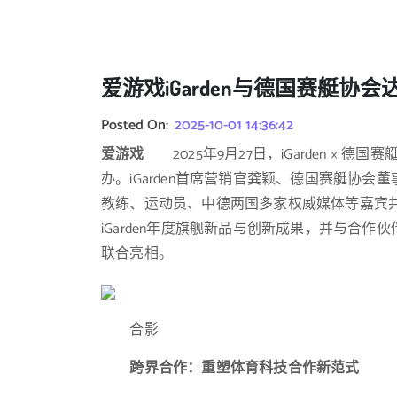
爱游戏iGarden与德国赛艇
Posted On:
2025-10-01 14:36:42
爱游戏
2025年9月27日，iGarden × 
办。iGarden首席营销官龚颖、德国赛艇协会董事会
教练、运动员、中德两国多家权威媒体等嘉宾
iGarden年度旗舰新品与创新成果，并与合作
联合亮相。
合影
跨界合作：重塑体育科技合作新范式