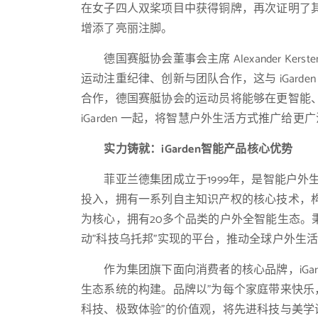
在女子四人双桨项目中获得铜牌，再次证明了
增添了亮丽注脚。
德国赛艇协会董事会主席 Alexander Kerst
运动注重纪律、创新与团队合作，这与 iGard
合作，德国赛艇协会的运动员将能够在更智能
iGarden 一起，将智慧户外生活方式推广给更
实力铸就：iGarden智能产品核心优势
菲亚兰德集团成立于1999年，是智能户外
投入，拥有一系列自主知识产权的核心技术，
为核心，拥有20多个品类的户外全智能生态。
动"科技乌托邦"实现的平台，推动全球户外生
作为集团旗下面向消费者的核心品牌，iGar
生态系统的构建。品牌以"为每个家庭带来快乐
科技、极致体验"的价值观，将先进科技与美