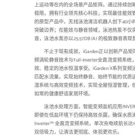
上运动等在内的全场景产品矩阵。通过持续创
极限，拥有行业领先核心科技，实现最佳能效管理
的原型产品中，无线泳池清洁机器人创下40小
突破边界；在能效与静音领域，泳池热泵不仅实现CO
音，泳池水泵亦以25.57DB (A) 的极致静音表
不止于现有成就，iGarden正以创新产品矩阵加速
频涡轮静音技术与Full-inverter全直流变
效、稳定的池水恒温享受。iGarden X系列变频泳
匹配水流量，实现始终静音、始终节能的优质运行。同时，
湿系统与高效变频技术，实现全屋恒湿管理，低
如常的健康舒适家居环境。
泳池水处理方面，智能变频盐机应用INVERT
即使在低盐环境下仍保持高效杀菌，确保水质清洁安全。i
Inverter™ 全直流变频系统，单次充电续航长
双倍吸力，让清洁更彻底、体验更欢乐。