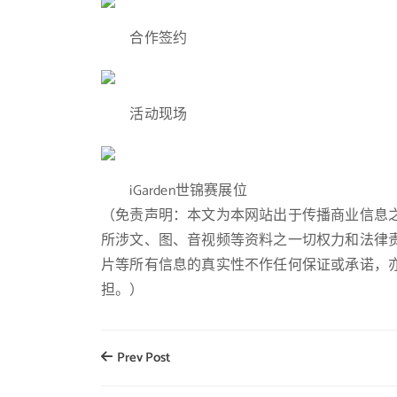
合作签约
活动现场
iGarden世锦赛展位
（免责声明：本文为本网站出于传播商业信息
所涉文、图、音视频等资料之一切权力和法律
片等所有信息的真实性不作任何保证或承诺，
担。）
Prev Post