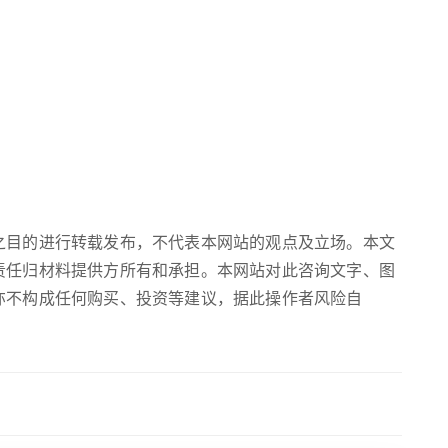
之目的进行转载发布，不代表本网站的观点及立场。本文
责任归材料提供方所有和承担。本网站对此咨询文字、图
亦不构成任何购买、投资等建议，据此操作者风险自