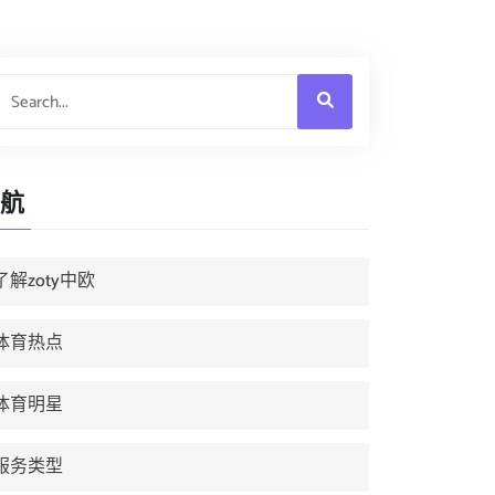
航
了解zoty中欧
体育热点
体育明星
服务类型