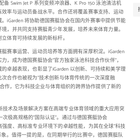
wim Jet P 系列变频冲浪器、K Pro 150 泳池清洁机
练效率与运动员备战水平。合作还将覆盖赛事支持、运动
iGarden 将协助德国赛艇协会在国内外赛事中提供节能
环境，并共同支持赛艇青少年发展，培养未来体育力量。
树立体育可持续发展的新标杆。
事运营、运动员培养等方面拥有深厚积淀。iGarden
力，成为德国赛艇协会"官方独家泳池科技合作伙伴"，
卓越表现，也彰显了iGarden 以创新、可持续和美学理
此次合作也被视为"技术创新与体育传统的一次深度融
性的合作，它为科技企业与体育组织的跨界协作提供了新的
。
创新技术及场景解决方案在高端专业体育领域的重大应用突
的一次极高规格的"国际认证"。通过与德国赛艇协会
术在高强度、高标准专业环境下的卓越性能，为其在全球"科技
形象。值得一提的是，在同期举行的比赛中，德国赛艇队