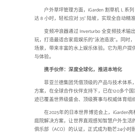
户外草坪管理方面，iGarden 割草机 L 系列 
达 8 小时，轻松应对 35° 陆坡，实现全自动精
变频冲浪器通过 Inverturbo 全变频技
玩，打造最适合家庭娱乐的"泳池造浪"。同时，
场景，带来丰富的水上娱乐体验。它为用户提
与体验。
携手伙伴：深度全球化，推进本地化
菲亚兰德集团凭借顶级的产品与技术体系，持续
方案，在全球合作伙伴支持下，已在120多个国家
迹已覆盖世界级盛会、顶级赛事与权威体育组
在2025年的日本世界博览会上，iGarde
庭院解决方案，让世界直观感知智慧户外生活的无
俱乐部（ACO）的认证，正式成为勒芒24小